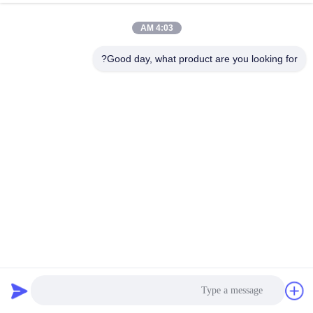
4:03 AM
Good day, what product are you looking for?
مولد UPS شمسي 2000 واط
مولد شمسي بطارية ليتيم
2025-12-30
137 الرؤى