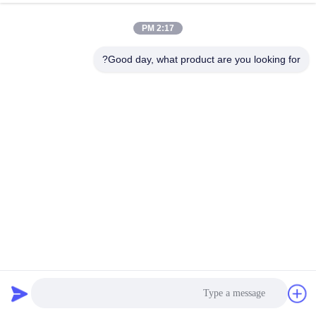
2:17 PM
Good day, what product are you looking for?
مولد طاقة شمسية مزود بنظام UPS بموجة جيبية نقية بقدرة 2000
واط مع شحن MPPT ومخرجات USB متعددة
مولد شمسي بطارية ليتيم
2025-12-16
135 الرؤى