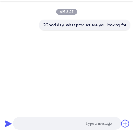
2:27 AM
Good day, what product are you looking for?
وحدة تحكم شحن الطاقة الشمسية MPPT قابلة للبرمجة مع
شاشة LCD وتقنية MPPT عالية الكفاءة لأنظمة 12 فولت و 24
فولت
MPPT الشمسية المسؤول عن المراقب المالي
2025-11-13
129 الرؤى