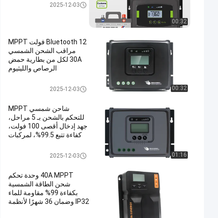
MPPT الشمسية المسؤول عن ال
2025-12-03
مراقب المالي
00:32
Bluetooth 12 فولت MPPT
مراقب الشحن الشمسي
30A لكل من بطارية حمض
الرصاص والليثيوم
MPPT الشمسية المسؤول عن ال
00:32
2025-12-03
مراقب المالي
شاحن شمسي MPPT
للتحكم بالشحن بـ 5 مراحل،
جهد إدخال أقصى 100 فولت،
كفاءة تتبع 99.5%، لمركبات
الترفيه (RV)
MPPT الشمسية المسؤول عن ال
01:16
2025-12-03
مراقب المالي
40A MPPT وحدة تحكم
شحن الطاقة الشمسية
بكفاءة 99% مقاومة للماء
IP32 وضمان 36 شهرًا لأنظمة
12 فولت/24 فولت تلقائية