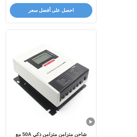
احصل على أفضل سعر
شاحن متزامن متزامن ذكي 50A مع