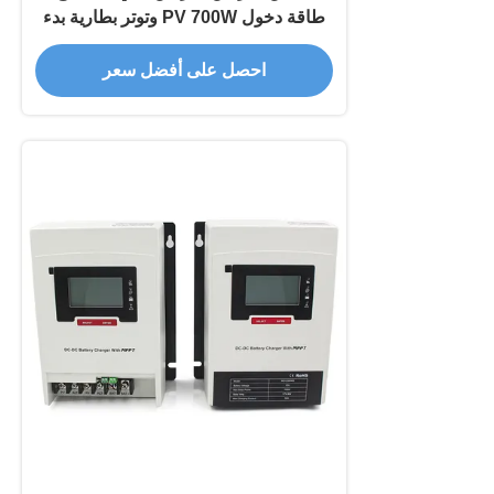
طاقة دخول PV 700W وتوتر بطارية بدء
12/24Vdc لشحن MPPT فعال
احصل على أفضل سعر