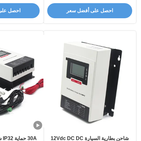
حم
احصل على أفضل سعر
احصل على
شاحن بطارية السيارة 12Vdc DC DC
30A