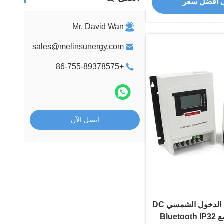
 أفضل سعر
Mr. David Wan
sales@melinsunergy.com
+86-755-89378575
اتصل الآن
أقصى 400 واط من الدخول الشمسي DC
DC 12V شاحن مع Bluetooth IP32