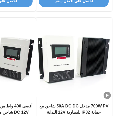
احصل على أفضل سعر
احصل على
700W PV مدخل 50A DC DC شاحن مع
حماية IP32 للبطارية 12V البداية