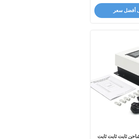
اية
 أفضل سعر
 حماية IP32 شاحن ثابت ثابت ثابت