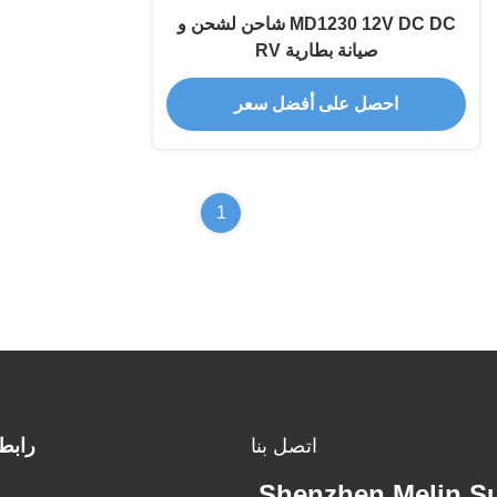
MD1230 12V DC DC شاحن لشحن و
صيانة بطارية RV
احصل على أفضل سعر
1
اتصل بنا
رابط
Shenzhen Melin Su