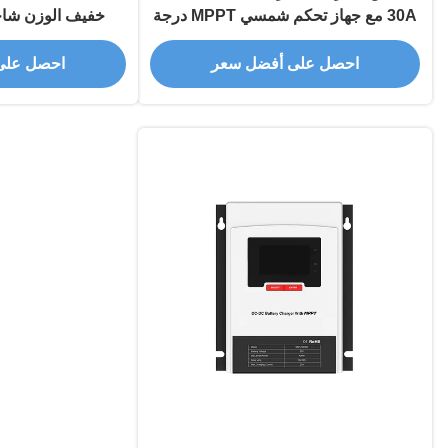
30A مع جهاز تحكم شمسي MPPT درجة
حماية IP32
للبطاريات /24Vdc
احصل على أفضل سعر
احصل على