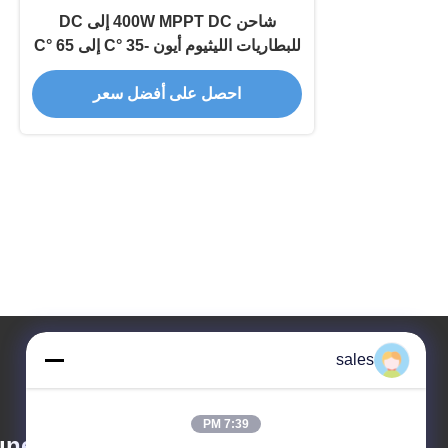
شاحن 400W MPPT DC إلى DC
للبطاريات الليثيوم أيون -35 °C إلى 65 °C
احصل على أفضل سعر
sales
7:39 PM
nergy Co., Ltd.