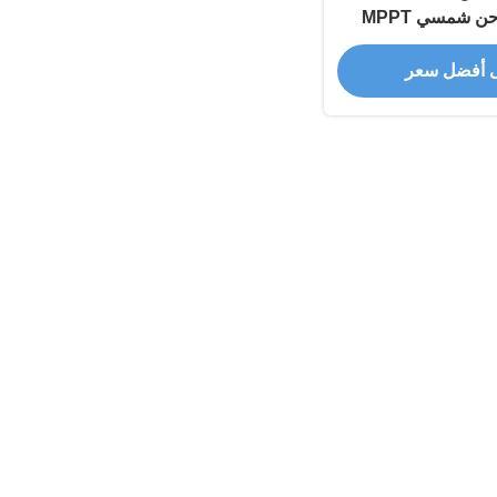
خفيف الوزن شاحن شمسي MPPT
12
 أفضل سعر