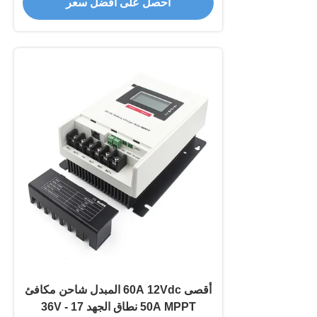
احصل على أفضل سعر
أقصى 60A 12Vdc المبدل شاحن مكافئ
50A MPPT نطاق الجهد 17 - 36V