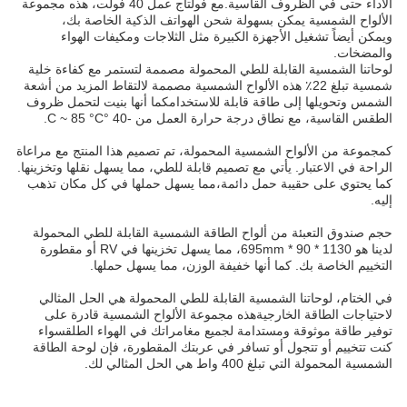
الأداء حتى في الظروف القاسية.مع فولتاج عمل 40 فولت، هذه مجموعة
كن بسهولة شحن الهواتف الذكية الخاصة بك،
لأجهزة الكبيرة مثل الثلاجات ومكيفات الهواء
قابلة للطي المحمولة مصممة لتستمر مع كفاءة خلية
 تبلغ 22٪ هذه الألواح الشمسية مصممة لالتقاط المزيد من أشعة
 طاقة قابلة للاستخدامكما أنها بنيت لتحمل ظروف
درجة حرارة العمل من -40 °C ~ 85 °C.
 الشمسية المحمولة، تم تصميم هذا المنتج مع مراعاة
 يأتي مع تصميم قابلة للطي، مما يسهل نقلها وتخزينها.
بة حمل دائمة،مما يسهل حملها في كل مكان تذهب
من ألواح الطاقة الشمسية القابلة للطي المحمولة
لدينا هو 1130 * 90 * 695mm، مما يسهل تخزينها في RV أو مقطورة
كما أنها خفيفة الوزن، مما يسهل حملها.
الشمسية القابلة للطي المحمولة هي الحل المثالي
لخارجيةهذه مجموعة الألواح الشمسية قادرة على
ومستدامة لجميع مغامراتك في الهواء الطلقسواء
ل أو تسافر في عربتك المقطورة، فإن لوحة الطاقة
 الحل المثالي لك.