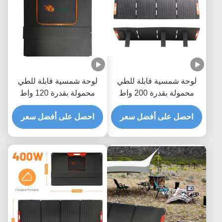
 قابلة للطي
لوحة شمسية قابلة للطي
محمولة بقدرة 200 واط
محمولة بقدرة 120 واط
ومقاومة للماء IP65 مع
بكفاءة 22% وغطاء أمامي
أفضل سعر
طلاء ETFE و600D PVC
ETFE
احصل على أفضل سعر
ل للتخييم