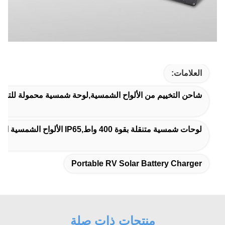
 الألواح الشمسية,لوحة شمسية محمولة للتخييم,شاحن بطارية RV الشمسية المحمول
المرنة القابلة للطي,لوحات شمسية قابلة للطي مرنة بلورية واحدة
Portable RV Solar Batt
منتجات ذات صلة