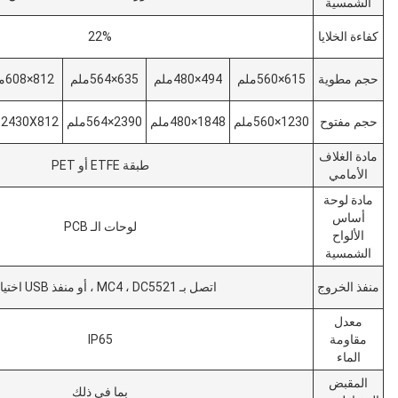
22%
494×480ملم
635×564ملم
812×608ملم
1074X631ملم
م
1848×480ملم
2390×564ملم
2430X812ملم
2370×1074ملم
طبقة ETFE أو PET
لوحات الـ PCB
اتصل بـ MC4 ، DC5521 ، أو منفذ USB اختياري
IP65
بما في ذلك