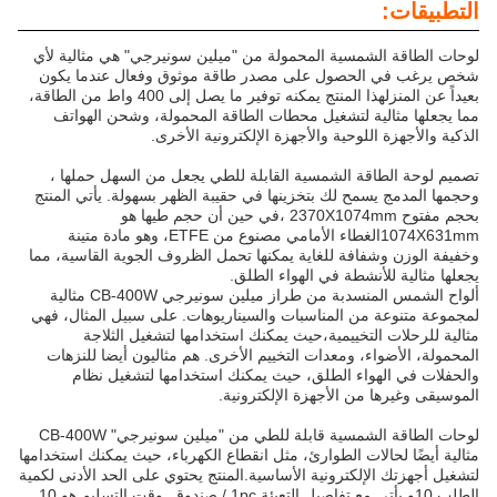
ية المحمولة من "ميلين سونيرجي" هي مثالية لأي
ول على مصدر طاقة موثوق وفعال عندما يكون
بعيداً عن المنزلهذا المنتج يمكنه توفير ما يصل إلى 400 واط من الطاقة،
لتشغيل محطات الطاقة المحمولة، وشحن الهواتف
حية والأجهزة الإلكترونية الأخرى.
الشمسية القابلة للطي يجعل من السهل حملها ،
لك بتخزينها في حقيبة الظهر بسهولة. يأتي المنتج
بحجم مفتوح 2370X1074mm ،في حين أن حجم طيها هو
1074X631mmالغطاء الأمامي مصنوع من ETFE، وهو مادة متينة
ة للغاية يمكنها تحمل الظروف الجوية القاسية، مما
طة في الهواء الطلق.
ألواح الشمس المنسدبة من طراز ميلين سونيرجي CB-400W مثالية
المناسبات والسيناريوهات. على سبيل المثال، فهي
ييمية،حيث يمكنك استخدامها لتشغيل الثلاجة
ومعدات التخييم الأخرى. هم مثاليون أيضا للنزهات
 الطلق، حيث يمكنك استخدامها لتشغيل نظام
الأجهزة الإلكترونية.
لوحات الطاقة الشمسية قابلة للطي من "ميلين سونيرجي" CB-400W
 الطوارئ، مثل انقطاع الكهرباء، حيث يمكنك استخدامها
ترونية الأساسية.المنتج يحتوي على الحد الأدنى لكمية
الطلب 10و يأتي مع تفاصيل التعبئة 1pc / صندوق. وقت التسليم هو 10