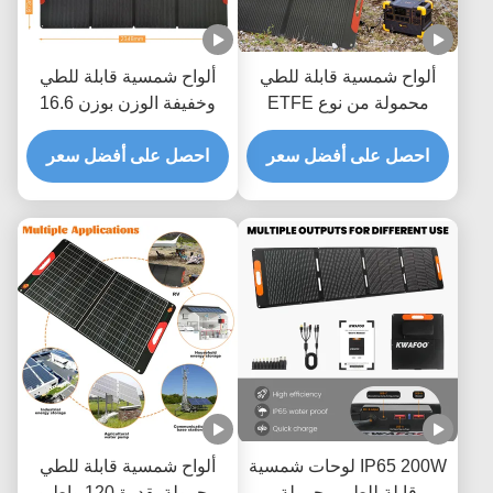
 قابلة للطي
ألواح شمسية قابلة للطي
محمولة من نوع ETFE
وخفيفة الوزن بوزن 16.6
حاصلة على تصنيف IP65
كجم مع ضمان لمدة 3
أفضل سعر
بقدرة 100 واط بكفاءة 22%
سنوات وحجم مطوي
احصل على أفضل سعر
وحجم مطوي 615 × 560
مضغوط 1074 × 631 مم
م
IP65 20 لوحات شمسية
ألواح شمسية قابلة للطي
طي محمولة
محمولة بقدرة 120 واط و