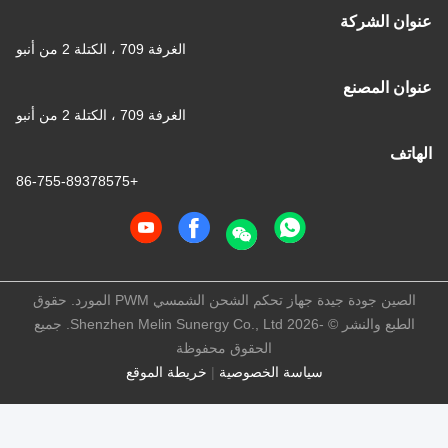
الغرفة 709 ، الكتلة 2 من أنبو
الغرفة 709 ، الكتلة 2 من أنبو
+86-755-89378575
الصين جودة جيدة جهاز تحكم الشحن الشمسي PWM المورد. حقوق
الطبع والنشر © -2026 Shenzhen Melin Sunergy Co., Ltd. جميع
الحقوق محفوظة
ياسة الخصوصية
|
خريطة الموقع