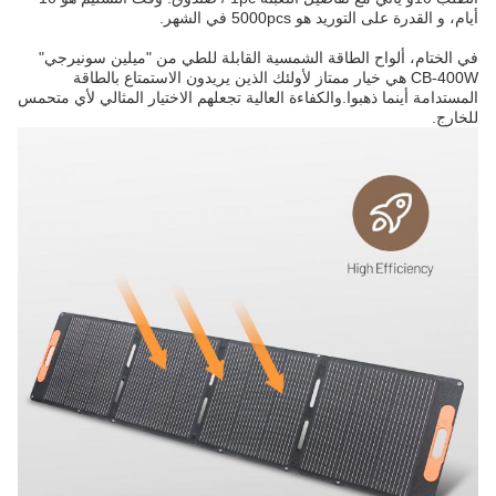
5000p في الشهر.
لطاقة الشمسية القابلة للطي من "ميلين سونيرجي"
 خيار ممتاز لأولئك الذين يريدون الاستمتاع بالطاقة
ا.والكفاءة العالية تجعلهم الاختيار المثالي لأي متحمس