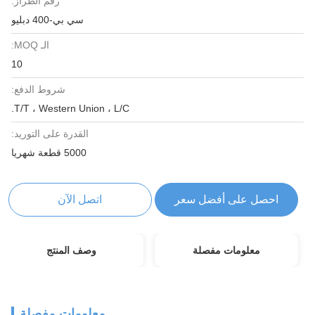
رقم الطراز:
سي بي-400 دبليو
الـ MOQ:
10
شروط الدفع:
T/T ، Western Union ، L/C.
القدرة على التوريد:
5000 قطعة شهريا
أفضل سعر
اتصل الآن
 مفصلة
وصف المنتج
معلومات مفصلة