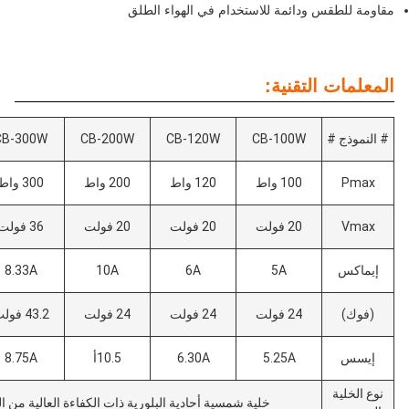
ة للاستخدام في الهواء الطلق
ية:
CB-400W
CB-300W
CB-200W
CB-120W
CB-10
واط
120 واط
200 واط
300 واط
400 واط
لت
20 فولت
20 فولت
36 فولت
40 فولت
10A
8.33A
10A
6A
5A
لت
24 فولت
24 فولت
43.2 فولت
48 فولت
5.25
6.30A
10.5أ
8.75A
10.5أ
خلية شمسية أحادية البلورية ذات الكفاءة العالية من الدرجة الأولى