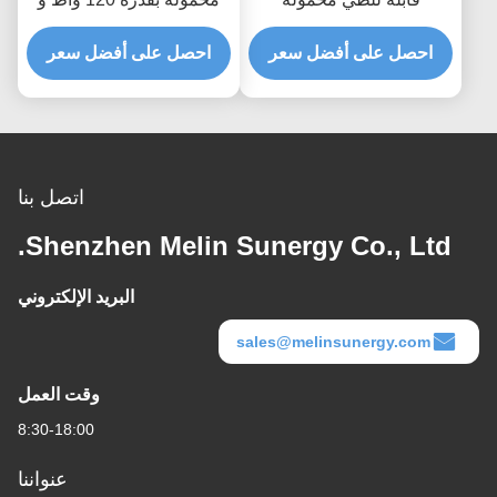
 فولت
12 فولت بكفاءة 22%
أفضل سعر
احصل على أفضل سعر
وتصميم خفيف الوزن 6.0
كجم
اتصل بنا
Shenzhen Melin Sunergy C
البريد الإلكتروني
sales@melinsu
وقت العمل
8:30-18:00
عنواننا