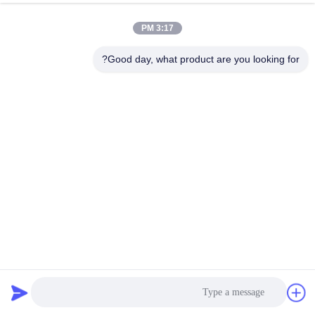
3:17 PM
Good day, what product are you looking for?
جهاز تحكم رقمي في الشحن الشمسي بقدرة 30 أمبير مع شحن
من 5 مراحل وتنشيط نظام إدارة البطارية لأنظمة 12 فولت و 24
فولت
جهاز تحكم الشحن الشمسي PWM
2025-12-03
138 الرؤى