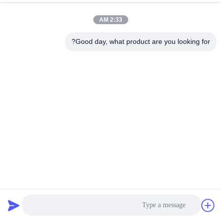
2:33 AM
Good day, what product are you looking for?
تحكم الشحن الشمسي الذكي Pwm الأسود IP67 8A 12V 24V
تحكم الشحن الشمسي
جهاز تحكم الشحن الشمسي PWM
2025-10-31
517 الرؤى