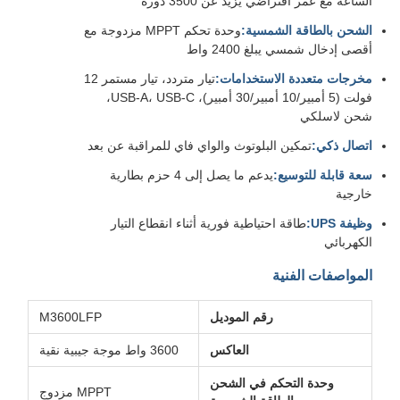
الساعة مع عمر افتراضي يزيد عن 3500 دورة
الشحن بالطاقة الشمسية:
وحدة تحكم MPPT مزدوجة مع
أقصى إدخال شمسي يبلغ 2400 واط
مخرجات متعددة الاستخدامات:
تيار متردد، تيار مستمر 12
فولت (5 أمبير/10 أمبير/30 أمبير)، USB-A، USB-C،
شحن لاسلكي
اتصال ذكي:
تمكين البلوتوث والواي فاي للمراقبة عن بعد
سعة قابلة للتوسيع:
يدعم ما يصل إلى 4 حزم بطارية
خارجية
وظيفة UPS:
طاقة احتياطية فورية أثناء انقطاع التيار
الكهربائي
المواصفات الفنية
رقم الموديل
M3600LFP
العاكس
3600 واط موجة جيبية نقية
وحدة التحكم في الشحن
MPPT مزدوج