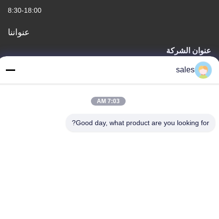
8:30-18:00
عنواننا
عنوان الشركة
الغرفة 709 ، الكتلة 2 من أنبو
sales
عنوان المصنع
الغرفة 709 ، الكتلة 2 من أنبو
7:03 AM
الهاتف
Good day, what product are you looking for?
+86-755-89378575
الصين جودة جيدة جهاز تحكم الشحن الشمسي PWM المورد. حقوق
الطبع والنشر © -2026 Shenzhen Melin Sunergy Co., Ltd. جميع
الحقوق محفوظة