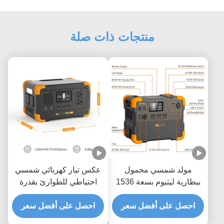
منتجات ذات صلة
مولد شمسي محمول
عكس تيار كهربائي شمسي
ببطارية ليثيوم بسعة 1536
احتياطي للطوارئ بقدرة
واط في الساعة، بقوة
300 واط مع سعة 288 واط
احصل على أفضل سعر
عاكس 2200 واط، وزمن
احصل على أفضل سعر
في الساعة ووحدة تحكم
شحن ساعتين
بالشحن MPPT