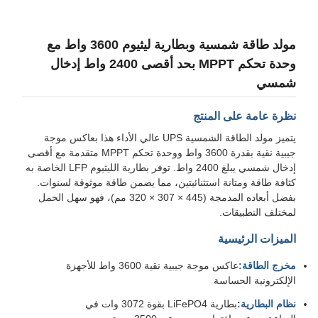
مولد طاقة شمسية وبطارية ليثيوم 3600 واط مع
وحدة تحكم MPPT بحد أقصى 2400 واط إدخال
شمسي
نظرة عامة على المنتج
يتميز مولد الطاقة الشمسية UPS عالي الأداء هذا بعاكس موجة
جيبية نقية بقدرة 3600 واط ووحدة تحكم MPPT متقدمة مع أقصى
إدخال شمسي يبلغ 2400 واط. توفر بطارية الليثيوم LFP الخاصة به
كثافة طاقة ومتانة استثنائيتين، مما يضمن طاقة موثوقة لسنوات.
بفضل أبعاده المدمجة (445 × 307 × 320 مم)، فهو سهل الحمل
لمختلف التطبيقات.
الميزات الرئيسية
مخرج الطاقة:
عاكس موجة جيبية نقية 3600 واط للأجهزة
الإلكترونية الحساسة
نظام البطارية:
بطارية LiFePO4 بقوة 3072 وات في