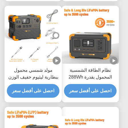
نظام الطاقة الشمسية
مولد شمسي محمول
المحمول بقدرة 288Wh
ببطارية ليثيوم خفيف الوزن
3500 عملية إعادة تدوير
مع عاكس موجة جيبية نقية
وضمان لمدة عام واحد
احصل على أفضل سعر
احصل على أفضل سعر
2200 واط ووقت شحن
ساعتين