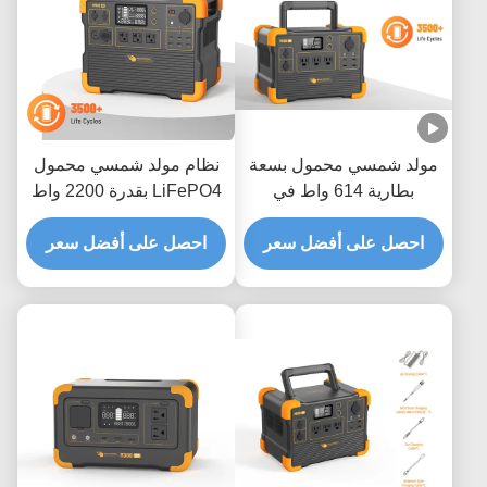
مولد شمسي محمول بسعة
نظام مولد شمسي محمول
بطارية 614 واط في
LiFePO4 بقدرة 2200 واط
الساعة، وعمر بطارية 3500
مع 3500 دورة وإعادة تدوير
احصل على أفضل سعر
دورة، وضمان لمدة سنة
احصل على أفضل سعر
وشحن سريع لمدة ساعتين
واحدة