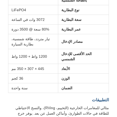
بالطاقة الشمسية
نوع البطارية
LiFePO4
سعة البطارية
3072 وات في الساعة
عمر البطارية
80% سعة @ 3500 دورة
تيار متردد، طاقة شمسية،
مصادر الإدخال
بطارية السيارة
الحد الأقصى للإدخال
1200 واط + 1200 واط
الشمسي
الأبعاد
445 × 307 × 350 مم
الوزن
36 كجم
الضمان
سنة واحدة
التطبيقات
مثالي للمغامرات الخارجية (التخييم، RVing)، والنسخ الاحتياطي
للطاقة في حالات الطوارئ، وأماكن العمل عن بعد. يوفر خرج