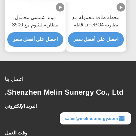
محطة طاقة محمولة مع
مولد شمسي محمول
بطارية LiFePO4 قابلة
ببطارية ليثيوم مع 3500
لإعادة التدوير 3500 وشحن
دورة إعادة تدوير ولوحة
احصل على أفضل سعر
سريع في ساعتين وحماية
احصل على أفضل سعر
شمسية بقدرة 100 واط
360 درجة
وسعة 288 واط في الساعة
اتصل بنا
Shenzhen Melin Sunergy Co., Ltd.
البريد الإلكتروني
sales@melinsunergy.com
وقت العمل