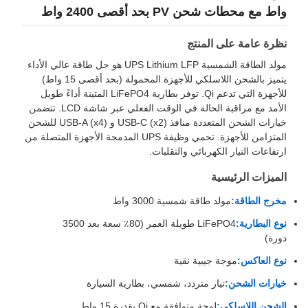
واط مع محطات شحن PV بحد أقصى 2400 واط
نظرة عامة على المنتج
مولد الطاقة الشمسية UPS Lithium LFP هو حل طاقة عالي الأداء
يتميز بالشحن اللاسلكي للأجهزة المحمولة (بحد أقصى 15 واط)
للأجهزة التي تدعم Qi. توفر بطارية LiFePO4 المتينة أداءً طويل
الأمد مع مراقبة الحالة في الوقت الفعلي عبر شاشة LCD. تتضمن
خيارات الشحن المتعددة منافذ USB-C (x2) و USB-A (x4) للشحن
المتزامن للأجهزة. تحمي وظيفة UPS المدمجة الأجهزة المتصلة من
ارتفاعات التيار الكهربائي والتقلبات.
الميزات الرئيسية
مخرج الطاقة:
مولد طاقة شمسية 3000 واط
نوع البطارية:
LiFePO4 طويلة العمر (80٪ سعة بعد 3500
دورة)
نوع العاكس:
موجة جيبية نقية
خيارات الشحن:
تيار متردد، شمسي، بطارية السيارة
الشحن اللاسلكي:
لوحة متوافقة مع Qi بقدرة 15 واط