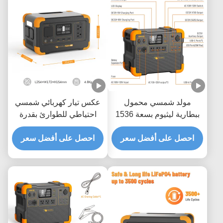
مولد شمسي محمول
عكس تيار كهربائي شمسي
ببطارية ليثيوم بسعة 1536
احتياطي للطوارئ بقدرة
واط في الساعة، بقوة
300 واط مع سعة 288 واط
احصل على أفضل سعر
عاكس 2200 واط، وزمن
احصل على أفضل سعر
في الساعة ووحدة تحكم
شحن ساعتين
بالشحن MPPT