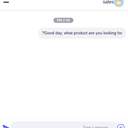
sales
عنوان المصنع
الغرفة 709 ، الكتلة 2 من أنبو
2:56 PM
الهاتف
Good day, what product are you looking for?
+86-755-89378575
الصين جودة جيدة جهاز تحكم الشحن الشمسي PWM المورد. حقوق
الطبع والنشر © -2026 Shenzhen Melin Sunergy Co., Ltd. جميع
الحقوق محفوظة
سياسة الخصوصية
|
خريطة الموقع