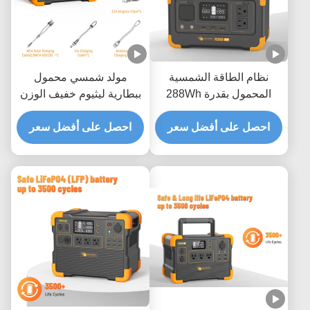
نظام الطاقة الشمسية
مولد شمسي محمول
المحمول بقدرة 288Wh
ببطارية ليثيوم خفيف الوزن
3500 عملية إعادة تدوير
مع عاكس موجة جيبية نقية
وضمان لمدة عام واحد
احصل على أفضل سعر
احصل على أفضل سعر
2200 واط ووقت شحن
ساعتين