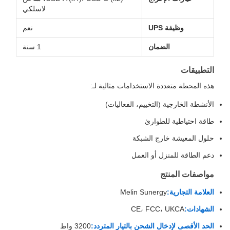
لاسلكي
وظيفة UPS
نعم
الضمان
1 سنة
التطبيقات
هذه المحطة متعددة الاستخدامات مثالية لـ:
الأنشطة الخارجية (التخييم، الفعاليات)
طاقة احتياطية للطوارئ
حلول المعيشة خارج الشبكة
دعم الطاقة للمنزل أو العمل
مواصفات المنتج
العلامة التجارية:
Melin Sunergy
الشهادات:
CE، FCC، UKCA
الحد الأقصى لإدخال الشحن بالتيار المتردد:
3200 واط