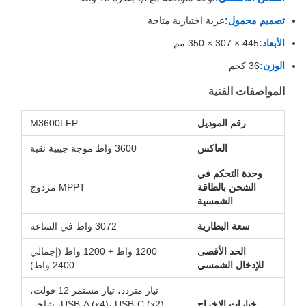
تصميم محمول:
عربة اختيارية متاحة
الأبعاد:
445 × 307 × 350 مم
الوزن:
36 كجم
المواصفات الفنية
رقم الموديل
M3600LFP
العاكس
3600 واط موجة جيبية نقية
وحدة التحكم في
الشحن بالطاقة
MPPT مزدوج
الشمسية
سعة البطارية
3072 واط في الساعة
الحد الأقصى
1200 واط + 1200 واط (إجمالي
للإدخال الشمسي
2400 واط)
تيار متردد، تيار مستمر 12 فولت،
خيارات الإخراج
USB-A (x4)، USB-C (x2)، شاحن