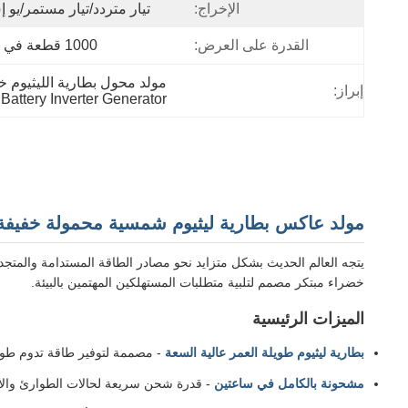
الإخراج:
تيار متردد/تيار مستمر/يو 
القدرة على العرض:
1000 قطعة في الشهر
مولد محول بطارية الليثيوم خفي
إبراز:
 Battery Inverter Generator
مولد عاكس بطارية ليثيوم شمسية محمولة خفيفة الوزن 2200 واط، وقت ال
يتجه العالم الحديث بشكل متزايد نحو مصادر الطاقة المستدامة والمتجددة،
خضراء مبتكر مصمم لتلبية متطلبات المستهلكين المهتمين بالبيئة.
الميزات الرئيسية
بطارية ليثيوم طويلة العمر عالية السعة
- مصممة لتوفير طاقة تدوم طويلا
مشحونة بالكامل في ساعتين
- قدرة شحن سريعة لحالات الطوارئ والأ