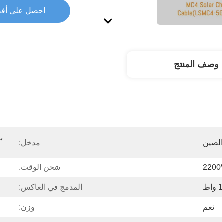
احصل على أف
وصف المنتج
لصين
مدخل:
220
شحن الوقت:
ط
المدمج في العاكس:
نعم
وزن: