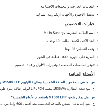
الفعاليات الخارجية والتجمعات الاجتماعية
تشغيل الأجهزة والأجهزة الإلكترونية المنزلية
خيارات التخصيص
اسم العلامة التجارية: Melin Sunergy
الحد الأدنى لكمية الطلب: 10 وحدات
وقت التسليم: 25 يومًا
القدرة على التوريد: 1000 قطعة في الشهر
تتوفر الملصقات المخصصة وتغييرات الألوان وإعادة التصميم
الأسئلة الشائعة
س: ما هي سعة مولد الطاقة الشمسية ببطارية الليثيوم Melin Sunergy M1500 LFP؟
ج: تبلغ سعة البطارية 1536Wh بتقنية LiFePO4 لتوفير طاقة تدوم طويلاً.
س: هل يمكن شحن M1500 LFP باستخدام الألواح الشمسية؟
ج: نعم، إنه يدعم الشحن بالطاقة الشمسية بحد أقصى 600 واط من المدخلات ويتضمن وحدة تحكم في الشحن MPPT.