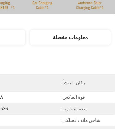
معلومات مفصلة
مكان المنشأ:
ا
قوة العاكس:
0W
سعة البطارية:
1536 وا
شاحن هاتف لاسلكي: