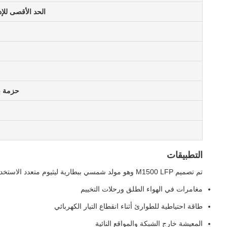
الحد الأقصى لل
حزمة ب
التطبيقات
تم تصميم M1500 LFP وهو مولد شمسي ببطارية ليثيوم متعدد الاستخدامات لـ:
مغامرات في الهواء الطلق ورحلات التخييم
طاقة احتياطية للطوارئ أثناء انقطاع التيار الكهربائي
المعيشة خارج الشبكة والمواقع النائية