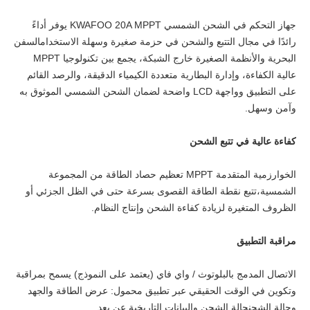
جهاز التحكم في الشحن الشمسي KWAFOO 20A MPPT يوفر أداءً
رائدًا في مجال التتبع والشحن في حزمة صغيرة وسهلة الاستخدامالسفن
البحرية والأنظمة الصغيرة خارج الشبكة، يجمع بين تكنولوجيا MPPT
عالية الكفاءة، وإدارة البطارية متعددة الكيمياء الدقيقة، والرصد القائم
على التطبيق وواجهة LCD واضحة لضمان الشحن الشمسي الموثوق به
وآمن وسهل.
كفاءة عالية في تتبع الشحن
الخوارزمية المتقدمة MPPT تعظيم حصاد الطاقة من المجموعة
الشمسية،تتبع نقطة الطاقة القصوى بسرعة حتى في الظل الجزئي أو
الظروف المتغيرة لزيادة كفاءة الشحن وإنتاج النظام.
مراقبة التطبيق
الاتصال المدمج بالبلوتوث / واي فاي (يعتمد على النموذج) يسمح بمراقبة
وتكوين في الوقت الحقيقي عبر تطبيق محمول: عرض الطاقة والجهد
وحالة الشحنحالة الشحن والبيانات التاريخية عن بعد.