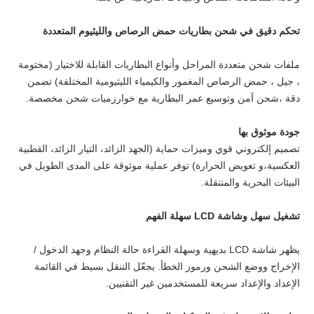
تحكم دقيق في شحن بطاريات حمض الرصاص والليثيوم المتعددة
ملفات شحن متعددة المراحل وأنواع البطاريات القابلة للاختيار (مختومة
، جيل ، حمض الرصاص المغمور والكيمياء الليثيومية المختلفة) تضمن
دقة ،شحن آمن وتوسيع عمر البطارية مع خوارزميات شحن مخصصة.
جودة موثوق بها
تصميم إلكتروني قوي وميزات حماية (الجهد الزائد، التيار الزائد، القطبية
العكسية،و تعويض الحرارة) توفر عملية موثوقة على المدى الطويل في
البيئات البحرية والمتنقلة.
تشغيل سهل وشاشة LCD سهلة الفهم
يظهر شاشة LCD بديهية وسهلة القراءة حالة النظام وجهد الدخول /
الإخراج ووضع الشحن ورموز الخطأ. يجعّل التنقل بسيط في القائمة
الإعداد والإعداد سريعة للمستخدمين غير التقنيين.