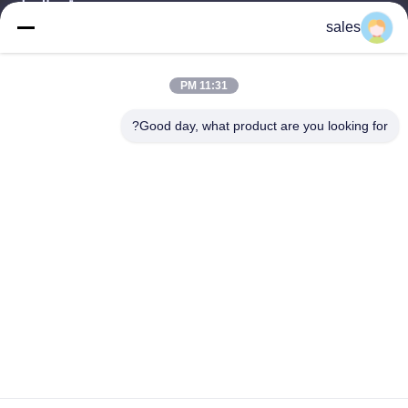
وقت العمل
sales
8:30-18:00
عنواننا
11:31 PM
عنوان الشركة
Good day, what product are you looking for?
الغرفة 709 ، الكتلة 2 من أنبو
عنوان المصنع
الغرفة 709 ، الكتلة 2 من أنبو
الهاتف
+86-755-89378575
الصين جودة جيدة جهاز تحكم الشحن الشمسي PWM المورد. حقوق
الطبع والنشر © -2026 Shenzhen Melin Sunergy Co., Ltd. جميع
الحقوق محفوظة