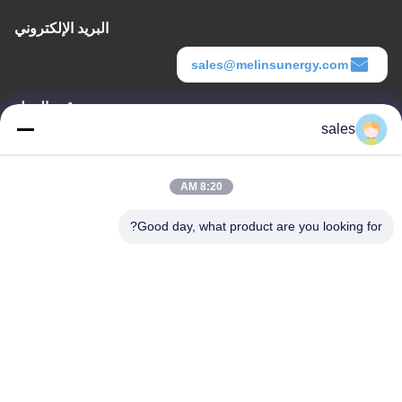
البريد الإلكتروني
sales@melinsunergy.com
وقت العمل
sales
8:30-18:00
عنواننا
8:20 AM
عنوان الشركة
Good day, what product are you looking for?
الغرفة 709 ، الكتلة 2 من أنبو
عنوان المصنع
الغرفة 709 ، الكتلة 2 من أنبو
الهاتف
+86-755-89378575