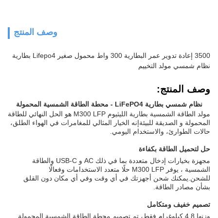
وصف المنتج
3500 إعادة تدوير عمر البطارية 300 واط محمول صغير Lifepo4 بطارية
نظام شمسي مولد التخييم
وصف المنتج:
نظام شمسي بطارية LiFePO4 - محطة الطاقة الشمسية المحمولة
مولد الطاقة الشمسية بطارية الليثيوم M300 LFP هو الحل النهائي للطاقة
المحمولة و الصديقة للبيئةإنه الخيار المثالي للمغامرات في الهواء الطلق،
حالات الطوارئ، والاستخدام اليومي.
حل لتحميل الطاقة بكفاءة
مجهزة بخيارات إدخال متعددة بما في ذلك AC و USB-C والطاقة
الشمسية ، يوفر M300 LFP حلًا متعدد الاستخدامات وفعالًا
للشحن.يمكنك شحن أجهزتك في أي وقت وفي أي مكان دون القلق
بشأن مصادر الطاقة.
تصميم خفيف ومتكامل
وزنها 4.8 كيلوغرام فقط، تم تصميم محطة الطاقة الشمسية المحمولة