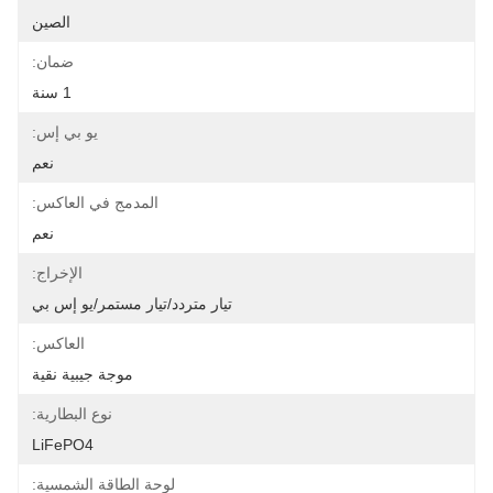
الصين
ضمان:
1 سنة
يو بي إس:
نعم
المدمج في العاكس:
نعم
الإخراج:
تيار متردد/تيار مستمر/يو إس بي
العاكس:
موجة جيبية نقية
نوع البطارية:
LiFePO4
لوحة الطاقة الشمسية: