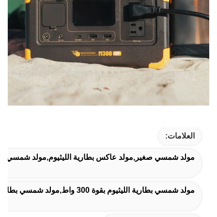
العلامات:
مولد شمسي صغير,مولد عاكس بطارية الليثيوم,مولد شمسي متن
مولد شمسي بطارية الليثيوم بقوة 300 واط,مولد شمسي بطارية ليتيم للتخييم,مولد " لايف بو 4 " للسيارات الشمسية