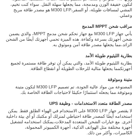
لتكون خفيفة الوزن ومدمجة، مما يجعلها سهلة النقل. سواء كنت تخيم،
المشي لمسافات طويلة، أو السفر،M300 LFP هو مصدر طاقة مريح
وعملي.
مراقب شحن MPPT المدمج
يأتي جهاز M300 LFP مع جهاز تحكم شحن مدمج MPPT، والذي يضمن
شحن أجهزتك بسرعة وكفاءة. هذه الميزة تحمي أجهزتك أيضًا من الشحن
الزائد،مما يجعلها مصدر طاقة آمن وموثوق به.
بطارية الليثيوم طويلة الأمد
بطارية الليثيوم طويلة الأمد، والتي يمكن أن توفر طاقة مستمرة لجميع
أجهزتكمما يجعلها مثالية للرحلات الطويلة أو انقطاع الطاقة.
متينة وموثوقة
المصنوعة من مواد عالية الجودة، تم تصميم M300 LFP لتكون متينة
وموثوقة.مما يجعله استثمارًا حكيمًا لاحتياجات الطاقة الخاصة بك.
مصدر الطاقة متعدد الاستخدامات - وظيفة UPS
لا يقتصر جهاز M300 LFP على الاستخدام في الهواء الطلق فقط. يمكن
استخدامه أيضًا كمصدر طاقة احتياطي لمنزلك أو مكتبك أو أي بيئة داخلية
أخرى. مع خيارات الشحن المتعددة المدخلات،يمكنك استخدامه لتشغيل
أجهزة مختلفة مثل الهواتف الذكية، أجهزة الكمبيوتر المحمولة،
الكاميرات، وأكثر من ذلك.