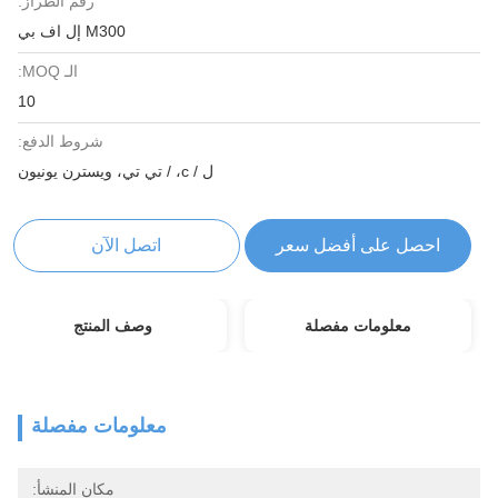
رقم الطراز:
M300 إل اف بي
الـ MOQ:
10
شروط الدفع:
ل / c، / تي تي، ويسترن يونيون
احصل على أفضل سعر
اتصل الآن
معلومات مفصلة
وصف المنتج
معلومات مفصلة
مكان المنشأ: