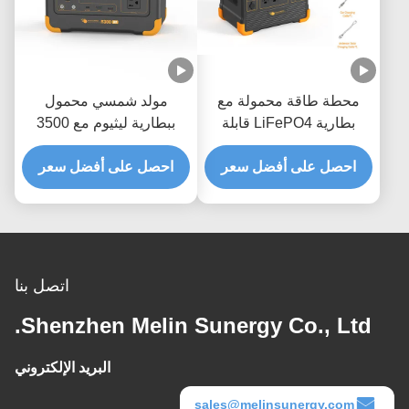
محطة طاقة محمولة مع
مولد شمسي محمول
بطارية LiFePO4 قابلة
ببطارية ليثيوم مع 3500
لإعادة التدوير 3500 وشحن
دورة إعادة تدوير ولوحة
احصل على أفضل سعر
سريع في ساعتين وحماية
احصل على أفضل سعر
شمسية بقدرة 100 واط
360 درجة
وسعة 288 واط في الساعة
اتصل بنا
Shenzhen Melin Sunergy Co., Ltd.
البريد الإلكتروني
sales@melinsunergy.com