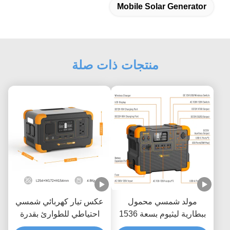
Mobile Solar Generator
منتجات ذات صلة
مولد شمسي محمول
عكس تيار كهربائي شمسي
ببطارية ليثيوم بسعة 1536
احتياطي للطوارئ بقدرة
واط في الساعة، بقوة
300 واط مع سعة 288 واط