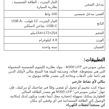
التيار المتردد ، الطاقة الشمسية ،
مدخل الشحن
بطارية السيارة
أقصى مدخل شمسي
100 واط
التيار المتردد، 12 فولت، USB-A،
الناتج
USB-C، شاحن لاسلكي
الحجم
254×172×154ملم
الوزن
4.8 كيلوغرام
الضمان
سنة واحدة
التطبيقات:
ميلين سونيرجي M300 LFP - مولد بطارية الليثيوم الشمسية المحمولة
التي هي مضغوطة، فعالة، وصديقة للبيئة.هذا المنتج مثالي لأولئك الذين
هم دائما على الذهاب وبحاجة إلى مصدر طاقة موثوق به.
مثالي لأي نشاط خارجي
سواء كنت تتخييم أو تتجول أو تقضي وقتًا في شاحنتك أو مركبتك، فإن
جهاز "ميلين سونيرجي" M300 LFP هو مصدر الطاقة المثالي
للطوارئ.يمكنك بسهولة إحضاره معك أينما ذهبت ويكون لديك إمكانية
الوصول إلى الطاقة المستدامة في أي وقتفي أي مكان
كن مستعداً لنقطات الكهرباء