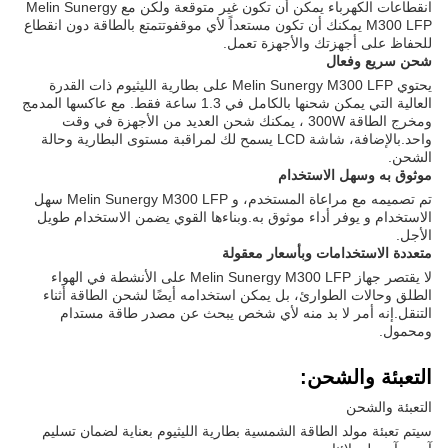
انقطاعات الكهرباء يمكن أن تكون غير متوقعة ولكن مع Melin Sunergy
M300 LFP يمكنك أن تكون مستعداً لأي موقفوتتمتع بالطاقة دون انقطاع
للحفاظ على أجهزتك والأجهزة تعمل.
شحن سريع وفعال
يحتوي Melin Sunergy M300 LFP على بطارية الليثيوم ذات القدرة
العالية التي يمكن شحنها بالكامل في 1.3 ساعة فقط. مع عاكسها المدمج
ومخرج الطاقة 300W ، يمكنك شحن العديد من الأجهزة في وقت
واحد.بالإضافة، شاشة LCD يسمح لك لمراقبة مستوى البطارية وحالة
الشحن.
موثوق به وسهل الاستخدام
تم تصميمه مع مراعاة المستخدم، و Melin Sunergy M300 LFP سهل
الاستخدام و يوفر أداء موثوق به.وبناءها القوي يضمن الاستخدام طويل
الأجل.
متعددة الاستخدامات وبأسعار معقولة
لا يقتصر جهاز Melin Sunergy M300 LFP على الأنشطة في الهواء
الطلق وحالات الطوارئ، بل يمكن استخدامه أيضًا لشحن الطاقة أثناء
التنقل.إنه أمر لا بد منه لأي شخص يبحث عن مصدر طاقة مستدام
ومحمول.
التعبئة والشحن:
التعبئة والشحن
سيتم تعبئة مولد الطاقة الشمسية بطارية الليثيوم بعناية لضمان تسليم